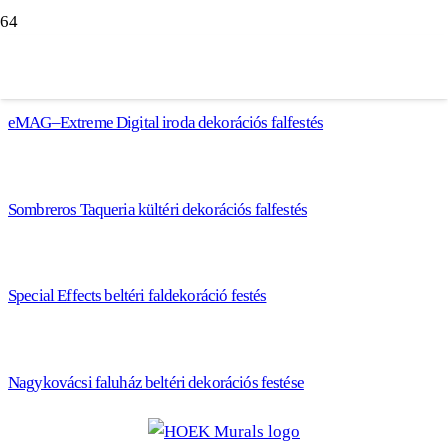
eMAG–Extreme Digital iroda dekorációs falfestés
Sombreros Taqueria kültéri dekorációs falfestés
Special Effects beltéri faldekoráció festés
Nagykovácsi faluház beltéri dekorációs festése