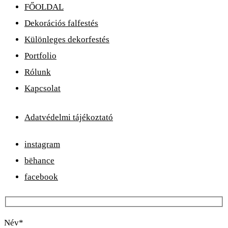
FŐOLDAL
Dekorációs falfestés
Különleges dekorfestés
Portfolio
Rólunk
Kapcsolat
Adatvédelmi tájékoztató
instagram
bëhance
facebook
Név*