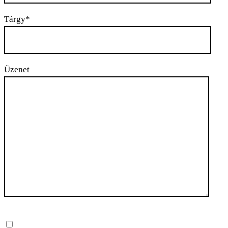
Tárgy*
Üzenet
Please leave this field empty.