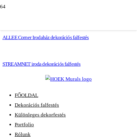
ALLEE Corner Irodaház dekorációs falfestés
STREAMNET iroda dekorációs falfestés
FŐOLDAL
Dekorációs falfestés
Különleges dekorfestés
Portfolio
Rólunk